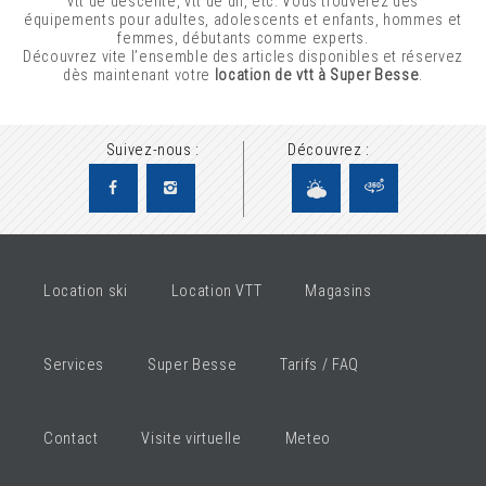
vtt de descente, vtt de dh, etc. Vous trouverez des
équipements pour adultes, adolescents et enfants, hommes et
femmes, débutants comme experts.
Découvrez vite l’ensemble des articles disponibles et réservez
dès maintenant votre
location de vtt à Super Besse
.
Suivez-nous :
Découvrez :
Location ski
Location VTT
Magasins
Services
Super Besse
Tarifs / FAQ
Contact
Visite virtuelle
Meteo